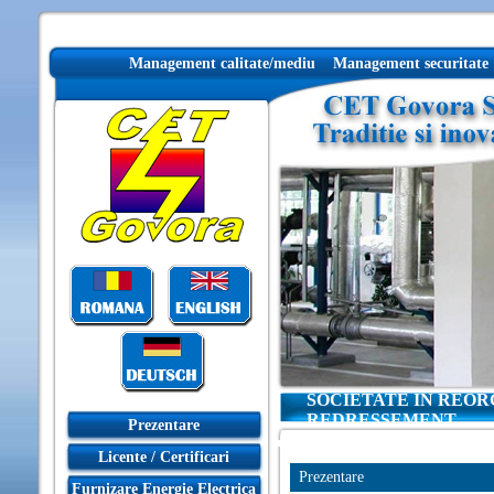
Management calitate/mediu
Management securitate
SOCIETATE IN REOR
REDRESSEMENT
Prezentare
Licente / Certificari
Prezentare
Furnizare Energie Electrica