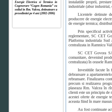
instalatiile proprii, prestar
Energie Electrica si Termica in
Cogenerare “Cogen Romania” cu
industriale (abur industrial,
sediul in Rm. Valcea, detinatoare a
presedintiei pe 4 ani (2002-2006)
Licentele detinute 
producere de energie electr
de energie termica; distribu
Prin specificul activi
reglementare
, SC CET Govo
Platforma industriala Su
centralizata in Ramnicu Valc
SC
CET Govora SA s
comunitare, devenind produc
centralizata) în orasele Ram
Investitiile facute în
debransare a apartamentelor 
rebransare. Finalizarea cont
precum si realizarea progr
plaseaza Rm. Valcea în rî
clienti este un principiu de 
acestei oferte de energie t
aceasta fiind în mare masura,
Au fost continuate act