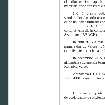
clientilor, marirea capacit
materialelor de constructie 
CET Govora a realiza
standardelor din industri
cu posibilitatea utilizarii ac
In anul 2018 CET Govora
continut variabil, in conf
Securitate – REACH).
In anul 2015 a fost 
miniera din jud Valcea - EM 
cu activitatea principala a
In decembrie 2015 se
alimentarea cu energie ter
Ramnicu Valcea
.
Activitatea CET Gov
ISO 14001, avind implementa
Un obiectiv important
de ecologizare, de eficientiz