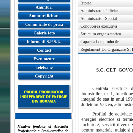
Istoric
Anunturi
Administrator Judiciar
Anunturi licitatii
Administrator Special
Comunicate de presa
Conducerea executiva
Galerie foto
Structura organizatorica
Informatii S.P.S.U.
Capacitati de productie
Regulament De Organizare Si F
Contact
Evenimente
Telefoane
S.C. CET
GOV
Copyright
Centrala Electrica
Industriilor, nr. 1, functio
integral de stat in anul 19
Judetului Valcea, administr
Profilul de activita
energiei electrice si termi
inchiriere, servicii divers
Membru fondator al Asociatiei
pentru: materiale, utilaje si 
Profesionale a Producatorilor de