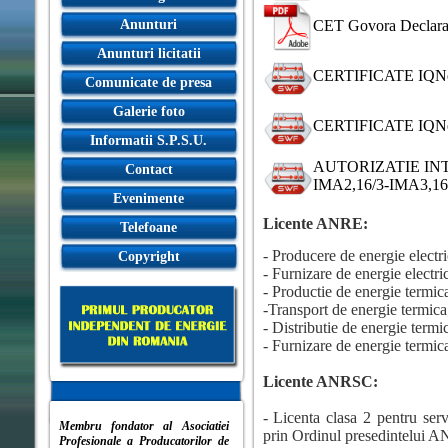
Anunturi
CET Govora Declarati
Anunturi licitatii
CERTIFICATE IQNet I
Comunicate de presa
Galerie foto
CERTIFICATE IQNet I
Informatii S.P.S.U.
AUTORIZATIE INTE
Contact
IMA2,16/3-IMA3,16
Evenimente
Licente ANRE:
Telefoane
- Producere de energie electri
Copyright
- Furnizare de energie electri
- Productie de energie termic
-Transport de energie termica
- Distributie de energie termi
- Furnizare de energie termic
Licente ANRSC:
- Licenta clasa 2 pentru serv
Membru fondator al Asociatiei
prin Ordinul presedintelui 
Profesionale a Producatorilor de