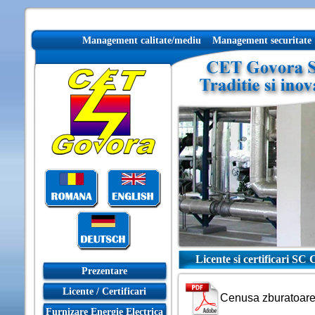
Management calitate/mediu
Management securitate
Licente si certificari S
Prezentare
Licente / Certificari
Cenusa zburatoare 
Furnizare Energie Electrica